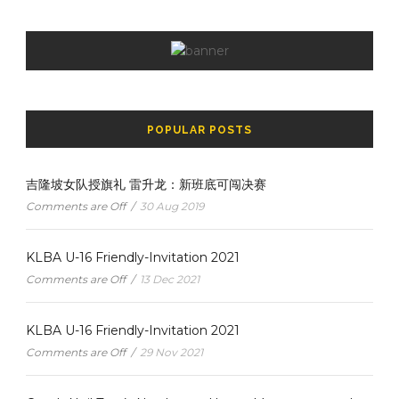
POPULAR POSTS
吉隆坡女队授旗礼 雷升龙：新班底可闯决赛
Comments are Off
/
30 Aug 2019
KLBA U-16 Friendly-Invitation 2021
Comments are Off
/
13 Dec 2021
KLBA U-16 Friendly-Invitation 2021
Comments are Off
/
29 Nov 2021