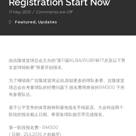
Registration Start Now
11 May 2015
/
Comments are Off
Featured
,
Updates
由吉隆坡篮球总会主办的“第11届KLBA/RUBY杯17岁及以下男
女篮球锦标赛”将要开始报名。
为了继续推广吉隆坡篮球运动,鼓励更多的球队参赛。吉隆坡篮
球总会在考量球队的经费问题下,报名费用将保持RM300 于所
有参赛队伍。
基于公平竞争的体育精神和避免报名手续延误。大会特设两个
阶段的报名截止日期。希望各球队能尽早完成报名。
第一阶段报名费:- RM300
( 日期:- 25.5.2015 之前截至)