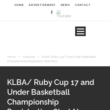
HOME
ADVERTISEMENT
NEWS
CONTACT
Home
>
Featured
>
KLBA/ Ruby Cup 17 and Under Basketball
Championship Registration Start Now
KLBA/ Ruby Cup 17 and
Under Basketball
Championship